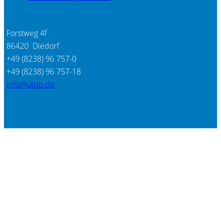
Forstweg 4f
86420 Diedorf
+49 (8238) 96 757-0
+49 (8238) 96 757-18
info@utpb.de