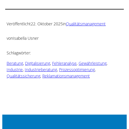
Veröffentlicht
22. Oktober 2025
in
Qualitätsmanagement
von
Isabella Usner
Schlagwörter:
Beratung
, 
Digitalisierung
, 
Fehleranalyse
, 
Gewährleistung
, 
Industrie
, 
Industrieberatung
, 
Prozessoptimierung
, 
Qualitätssicherung
, 
Reklamationsmanagement