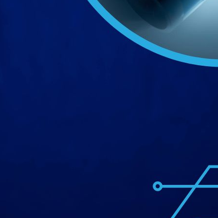
Faktoren berücksichtigt.
Systemintegration und Nachhaltigkeit im Mittelpun
Ein Schwerpunkt liegt auf der Systemintegration. Zel
Systemen zusammengeführt werden. Dazu gehören Ba
Sicherheitstests und regulatorische Absicherung. Eben
Recyclingstrategien und Konzepte zur Wiederverwertung
Batterieentwicklung.
UTPB als Partner für Zukunftsthemen
Batterieentwicklung ist für UTPB kein isoliertes Spezia
der industriellen Wettbewerbsfähigkeit. Durch die Ver
Prozessverständnis und Nachhaltigkeit unterstützt 
Unternehmen können so neue Märkte erschließen und l
aufbauen.
Unternehmen, die ihr Produktportfolio erweitern oder