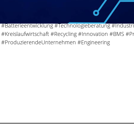
ausrichten möchten, finden in UTPB einen erfahrenen 
energieeffiziente und nachhaltige Zukunft.
#Batterieentwicklung #Technologieberatung #Industri
#Kreislaufwirtschaft #Recycling #Innovation #BMS #P
#ProduzierendeUnternehmen #Engineering