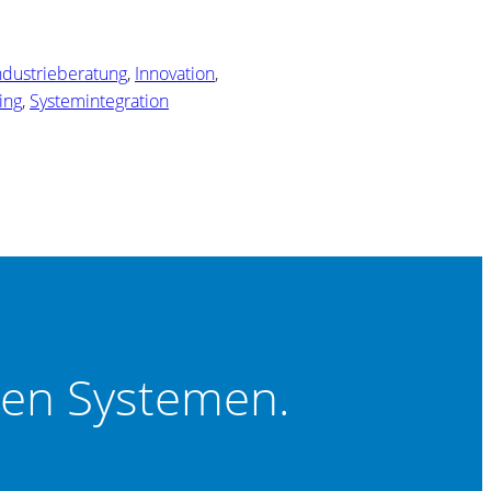
ndustrieberatung
, 
Innovation
, 
ing
, 
Systemintegration
ten Systemen.