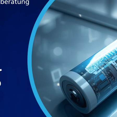
Die Nachfrage nach leistungsfähigen, sicheren und na
Antrieb kommt durch Elektromobilität, Energiewende u
produzierende Unternehmen entstehen daraus große
reichen von der Materialauswahl und Skalierung der Fe
und Kreislaufwirtschaft.
Ganzheitlicher Beratungsansatz der UTPB
Die UTPB Usner Technologie- und Prozessberatung 
umfassenden, praxisnahen und technologieoffenen Ansa
Batterietechnologien vorzubereiten und sie in allen 
Kompetenzen entlang der gesamten Wertschöpfung
UTPB deckt alle Bereiche von der Technologie- und In
Chemieexpertise bis zur Prozess- und Fertigungsopti
Entwicklung neuer Batteriekonzepte, bewertet Zellche
erfolgreiche Industrialisierung. Neben technischen we