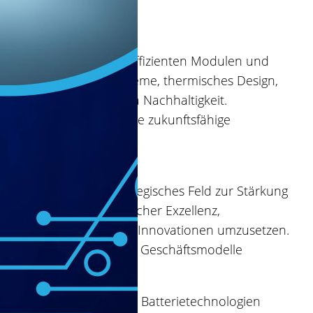
kt
len müssen zu sicheren, effizienten Modulen und
tteriemanagementsysteme, thermisches Design,
so zentral ist das Thema Nachhaltigkeit.
 sind essenziell für eine zukunftsfähige
lgebiet, sondern ein strategisches Feld zur Stärkung
bindung von technologischer Exzellenz,
UTPB Unternehmen dabei, Innovationen umzusetzen.
angfristig erfolgreiche Geschäftsmodelle
 ihre Fertigung auf neue Batterietechnologien