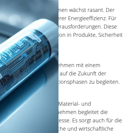
chhaltigen Batteriesystemen wächst rasant. Der
nd den Bedarf an höherer Energieeffizienz. Für
 Chancen, aber auch Herausforderungen. Diese
rtigung bis zur Integration in Produkte, Sicherheit
GmbH unterstützt Unternehmen mit einem
tz. Ziel ist es, Kunden auf die Zukunft der
Entwicklungs- und Produktionsphasen zu begleiten.
skette
novationsstrategie über Material- und
mierung ab. Unser Unternehmen begleitet die
mien und optimiert Prozesse. Es sorgt auch für die
rden auch organisatorische und wirtschaftliche