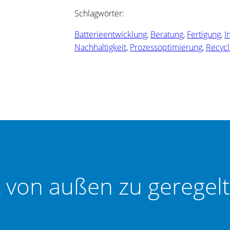
Schlagwörter:
Batterieentwicklung
, 
Beratung
, 
Fertigung
, 
I
Nachhaltigkeit
, 
Prozessoptimierung
, 
Recycl
k von außen zu geregel