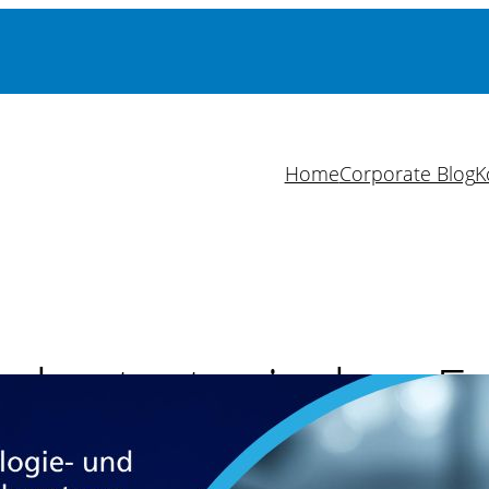
Home
Corporate Blog
K
als strategischer Er
produzierende Un