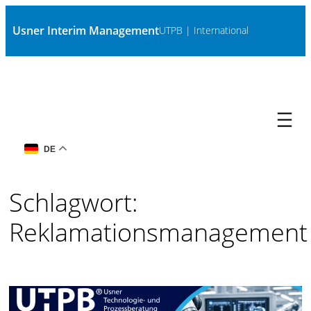
Zum
Usner Interim Management
UTPB | International
Inhalt
springen
DE
Schlagwort:
Reklamationsmanagement