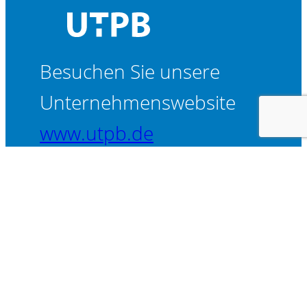
Besuchen Sie unsere
Unternehmenswebsite
www.utpb.de
Forstweg 4f
86420 Diedorf
+49 (8238) 96 757-0
+49 (8238) 96 757-18
info@utpb.de