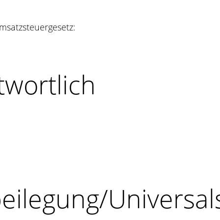
msatzsteuergesetz:
twortlich
beilegung/Universal­