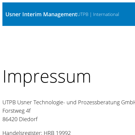
Usner Interim Management
UTPB | International
Impressum
UTPB Usner Technologie- und Prozessberatung Gmb
Forstweg 4f
86420 Diedorf
Handelsregister: HRB 19992