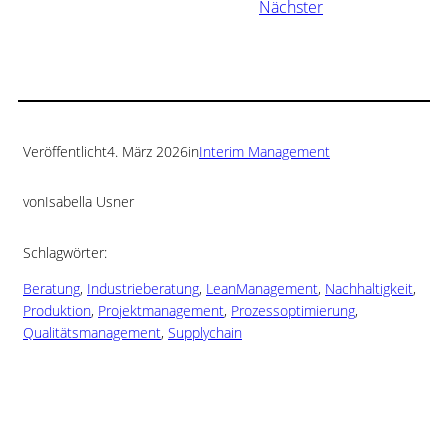
Nächster
Veröffentlicht
4. März 2026
in
Interim Management
von
Isabella Usner
Schlagwörter:
Beratung
, 
Industrieberatung
, 
LeanManagement
, 
Nachhaltigkeit
, 
Produktion
, 
Projektmanagement
, 
Prozessoptimierung
, 
Qualitätsmanagement
, 
Supplychain