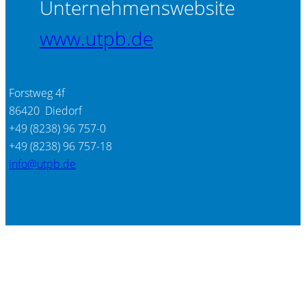
Unternehmenswebsite
www.utpb.de
Forstweg 4f
86420 Diedorf
+49 (8238) 96 757-0
+49 (8238) 96 757-18
info@utpb.de