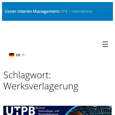
Zum
Usner Interim Management
UTPB | International
Inhalt
springen
DE
Schlagwort:
Werksverlagerung