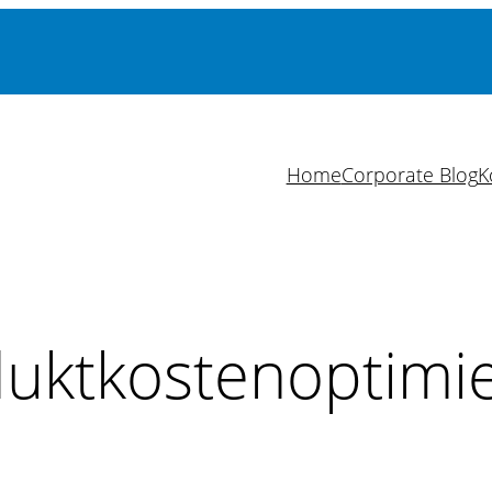
Home
Corporate Blog
K
uktkostenoptimi