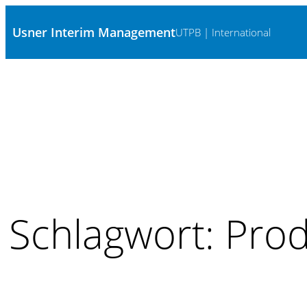
Zum
Usner Interim Management
Inhalt
UTPB | International
springen
Schlagwort:
Prod