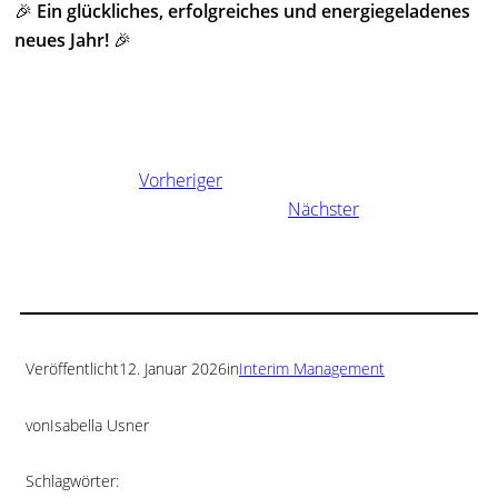
🎉
Ein glückliches, erfolgreiches und energiegeladenes
neues Jahr!
🎉
Vorheriger
Nächster
Veröffentlicht
12. Januar 2026
in
Interim Management
von
Isabella Usner
Schlagwörter: